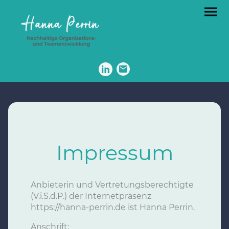
Impressum
Anbieterin und Vertretungsberechtigte
(V.i.S.d.P.) der Internetpräsenz
https://hanna-perrin.de ist Hanna Perrin.
Anschrift: